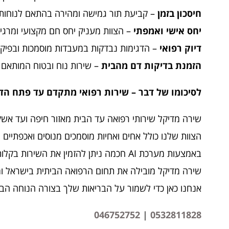
חיסכון בזמן
– קביעת תור גמישה ומהירה בהתאם לנוחות
יחס אישי ואמפתי
– הצוות מעניק יחס חם מקצועי ומרגי
דיוק רפואי
– הדגימות נבדקות במעבדות מוסמכות ובפיקו
הזמנת בדיקות דם מהבית
– שירות נוח ובטוח המותאם 
לסיכומו של דבר – שירות רפואי מתקדם עד פתח ה
שירה מדיקל שירותי רפואה עד הבית מאזור חיפה ועד אשק
הצוות שלנו כולל אחים ואחיות מוסמכים מנוסים ואכפתיי
באמצעות מערכת AI חכמה ניתן להזמין את השירות בקלות בלחיצת כפתור דרך צאט בוט או מענה קולי הזמינים 24 שעות ביממה
שירה מדיקל מובילה את תחום הרפואה הביתית בישראל ומש
אנחנו כאן כדי לשמור על הבריאות שלך בצורה הנוחה הב
046752752
|
0532811828