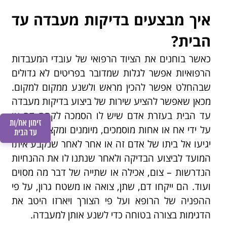
זמני הגעה נוחים
חיסכון בזמן
בטיחות ובריאות
שירותי רפואה עד הבית
בדיקות מעבדה עד הבית
איך מבצעים בדיקות מעבדה עד
למה לעשות בדיקות רפואיות
איך מבוצעות בדיקות מעבדה
שירות אמין, דיסקרטי ומקצועי
בבית?
הבית?
עד הבית?
כאשר בוחנים את הציוד הרפואי של עובדי המעבדות
הרפואיות אפשר לגלות שמדובר בפריטים לא גדולים
שבהחלט אפשר להכין מראש ולשנע ממקום למקום.
מכאן שאפשר להציע שירות של ביצוע בדיקות מעבדה
עד הבית בעזרת אדם שיש לו הסמכה לקחת דם או
זימון אח/ות
על ידי אח או אחות מוסמכים, מיומנים ומקצועיים. הם
עד הבית
יגיעו אל ביתו של אדם זה או אחר לאחר שנקבע איתו
המועד לביצוע הבדיקה ולאחר שנתנו לו את ההנחיות
הנדרשות – צום, אכילה או שתייה של דבר מה מסוים
הימנעות מהמתנה ארוכה במרפאות
ועוד. הם ייקחו דם, שתן, צואה או משטח גרון, על פי
ההפניה של הרופא ועל פי הצורך ויארזו היטב את
שירות מותאם אישית לצרכי הלקוח
הדגימות בצורה בטוחה כדי לשנע אותן למעבדה.
תוצאות מהירות ומעקב רציף