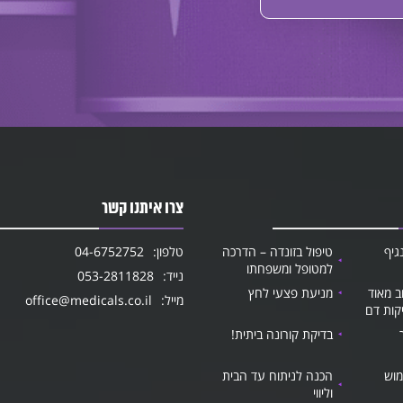
צרו איתנו קשר
גיף
טיפול בזונדה – הדרכה
טלפון:
04-6752752
למטופל ומשפחתו
נייד:
053-2811828
ב מאוד
מניעת פצעי לחץ
מייל:
office@medicals.co.il
קות דם
בדיקת קורונה ביתית!
מוש
הכנה לניתוח עד הבית
וליווי