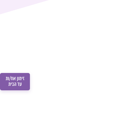
זימון אח/ות
עד הבית