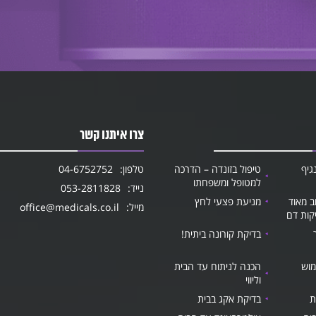
צרו איתנו קשר
גיף
טיפול בזונדה – הדרכה
טלפון:
04-6752752
למטופל ומשפחתו
נייד:
053-2811828
ב מאוד
מניעת פצעי לחץ
מייל:
office@medicals.co.il
קות דם
בדיקת קורונה ביתית!
מוש
הכנה לניתוח עד הבית
וליווי
ת
בדיקת אקג בבית