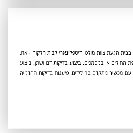
 בבית הגעת צוות מולטי דיספלינארי לבית הלקוח - אח,
ת החולים או במסמכים. ביצוע בדיקות דם ושתן. ביצוע
בדיקות הדמייה - צילום חזה, אולטרא סאונד. ביצוע אק"ג עם מכשיר מתקדם 12 לידים. פיענוח בדיקות ההדמיה