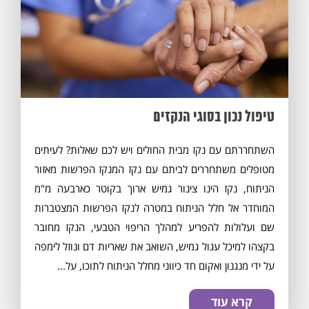
מסכים/ה לתנאי
התקנון
טיפול נכון בסוגי הנקזים
השתחררתם עם נקז מבית החולים ויש לכם שאלות? לעיתים
מטופלים משתחררים לביתם עם נקז המנקז הפרשות מאזור
הניתוח, נקז הינו צינור גמיש ארוך בקוטר כארבעה מ"מ
המוחדר אל חלל הניתוח במטרה לנקז הפרשות המצטברות
שם ועלולות להפריע למהלך הריפוי הטבעי, הנקז מחובר
בקצהו למיכל עגול גמיש, השואב את שאריות דם ונוזל לימפה
על ידי מנגנון ואקום חד כיווני מחלל הניתוח לתוכו, על...
קרא עוד