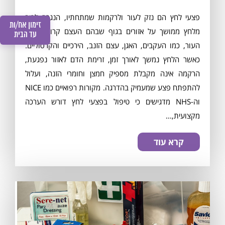
פצעי לחץ הם נזק לעור ולרקמות שמתחתיו, הנגרם לרוב
זימון אח/ות
מלחץ ממושך על אזורים בגוף שבהם העצם קרובה לפני
עד הבית
העור, כמו העקבים, האגן, עצם הזנב, הירכיים והקרסוליים.
כאשר הלחץ נמשך לאורך זמן, זרימת הדם לאזור נפגעת,
הרקמה אינה מקבלת מספיק חמצן וחומרי הזנה, ועלול
להתפתח פצע שמעמיק בהדרגה. מקורות רפואיים כמו NICE
וה-NHS מדגישים כי טיפול בפצעי לחץ דורש הערכה
מקצועית,...
קרא עוד